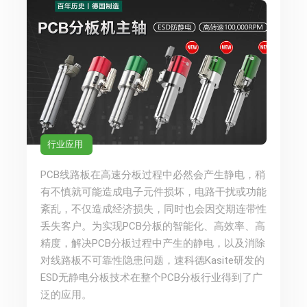
行业应用
PCB线路板在高速分板过程中必然会产生静电，稍
有不慎就可能造成电子元件损坏，电路干扰或功能
紊乱，不仅造成经济损失，同时也会因交期连带性
丢失客户。为实现PCB分板的智能化、高效率、高
精度，解决PCB分板过程中产生的静电，以及消除
对线路板不可靠性隐患问题，速科德Kasite研发的
ESD无静电分板技术在整个PCB分板行业得到了广
泛的应用。