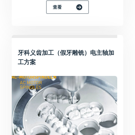
查看
牙科义齿加工（假牙雕铣）电主轴加
工方案